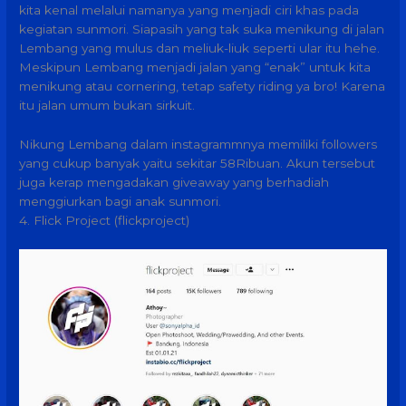
kita kenal melalui namanya yang menjadi ciri khas pada
kegiatan sunmori. Siapasih yang tak suka menikung di jalan
Lembang yang mulus dan meliuk-liuk seperti ular itu hehe.
Meskipun Lembang menjadi jalan yang “enak” untuk kita
menikung atau cornering, tetap safety riding ya bro! Karena
itu jalan umum bukan sirkuit.
Nikung Lembang dalam instagrammnya memiliki followers
yang cukup banyak yaitu sekitar 58Ribuan. Akun tersebut
juga kerap mengadakan giveaway yang berhadiah
menggiurkan bagi anak sunmori.
4. Flick Project (flickproject)