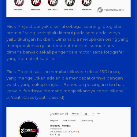
Flick Project banyak dikenal sebagai seorang fotografer
otomotif yang seringkali ditemui pada spot andalannya
yaitu tikungan hokben. Dimana dia merupakan orang yang
mempopulerkan jalan tersebut menjadi sebuah area
dimana banyak sekali pengendara motor serta fotografer
yang memotret saat ini.
Flick Project saat ini memiliki follower sekitar 15Ribuan,
yang mengejutkan adalah dia mendapatkannya dengan
waktu yang cukup singkat. Beberapa postingan dan hasil
karya di feedsnya memang menjadikannya cepat dikenal.
5. YouthClass (youthclass.id)