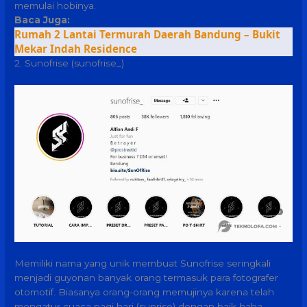
memulai hobinya.
Baca Juga:
Rumah 2 Lantai Termurah Daerah Bandung – Bukit
Mekar Indah Residence
2. Sunofrise (sunofrise_)
Memiliki nama yang unik membuat Sunofrise seringkali
menjadi guyonan banyak orang termasuk para fotografer
otomotif. Biasanya orang-orang memujinya karena telah
mengatur cuaca pagi hari (sunrise) dengan baik haha.