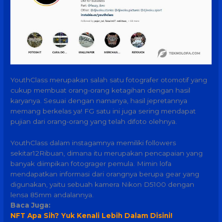
YouthClass merupakan salah satu fotografer otomotif yang
cukup membuat orang-orang ketagihan dengan hasil
karyanya. Sesuai dengan namanya, hasil jepretannya
memang berkelas ya! FG satu ini juga sering mendapat
pujian dari orang-orang yang telah difoto olehnya.
YouthClass dalam instagamnya memiliki followers
sekitar12Ribuan, dimana itu merupakan pencapaian yang
banyak diimpikan fotograger pemula. Mimin lofa
mendapatkan informasi dari orangnya berupa gear yang
digunakan, yaitu sebuah kamera Nikon D5100 dengan
lensa 85mm andalannya.
Baca Juga:
NFT Apa Sih? Yuk Kenali Lebih Dalam Disini!