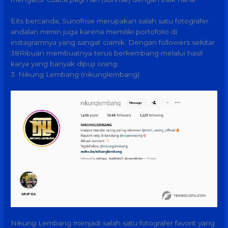
Eits bercanda, Sunofrise merupakan salah satu fotografer
andalan mimin juga karena memiliki portofolio di
instagramnya yang sangat ciamik. Dengan followers sekitar
38Ribuan membuatnya terus berkembang melalui hasil
karya yang banyak dipuji orang.
3. Nikung Lembang (nikunglembang)
Nikung Lembang menjadi salah satu fotografer favorit yang