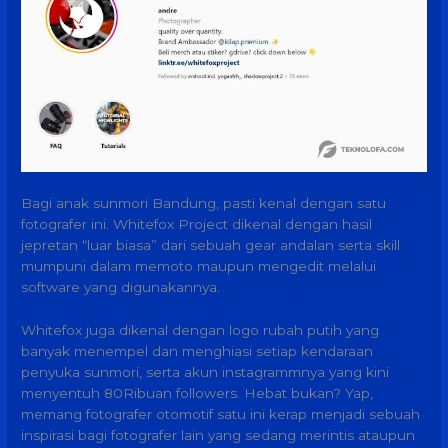
Bagi anak sunmori Bandung, pasti kenal dengan satu
fotografer ini. Whitefox Project dikenal dengan hasil
jepretan “luar biasa” dari sebuah gear andalan serta skill
mumpuni dalam memoto maupun mengedit melalui
software yang digunakannya.
Whitefox juga dikenal dengan logo rubah putih yang
banyak menempel dan menghiasi setiap kendaraan
penyuka sunmori, serta akun instagrammnya yang kini
menyentuh 80Ribuan followers. Hebat bukan? Yap,
memang fotografer otomotif satu ini kerap menjadi sebuah
inspirasi bagi fotografer lain yang sedang merintis ataupun