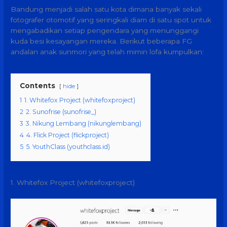
Bandung menjadi salah satu kota dimana banyak sekali
fotografer otomotif yang seringkali diam di satu spot untuk
mengabadikan setiap pengendara yang menunggangi
kuda besi kesayangan mereka. Berikut beberapa FG
andalan anak sunmori yang telah mimin lofa kumpulkan:
Contents
hide
1
1. Whitefox Project (whitefoxproject)
2
2. Sunofrise (sunofrise_)
3
3. Nikung Lembang (nikunglembang)
4
4. Flick Project (flickproject)
5
5. YouthClass (youthclass.id)
1. Whitefox Project (whitefoxproject)