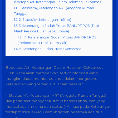
1
Beberapa Arti Keterangan Dalam Halaman Cekbansos
1.1
1. Stastus YA, Keterangan ART (Anggota Rumah
Tangga)
1.2
2. Status YA, Keterangan – (Strip)
1.3
3 Ketererangan Sudah Proses BANK/PT.POS (Tapi
Masih Periode Bulan Sebelumnya)
1.3.1
4. Ketererangan Sudah Proses BANK/PT.POS
(Periode Baru Tapi Belum Cair)
1.4
5. Keterangan Sudah Proses Kemensos
Beberapa Arti Keterangan Dalam Halaman Cekbansos
Disini kami akan memberikan sedikit informasi yang
mungkin dapat membantu anda dalam mengetahui
keterangan yang tersedia di laman tersebut.
1. Stastus YA, Keterangan ART (Anggota Rumah Tangga)
Jika pada saat mengecek status bansos anda, dan yang
muncul adalah nama dan status (YA), tapi pada Keterangan
terdapat stasus (ART) kemungkinan besarnya ada dua
alasan.