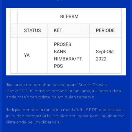
Jika anda menemukan keterangan “Sudah Proses
Bank/PT.POS dengan periode bulan lama, itu berarti data
anda masih terupdate dalam bulan tersebut.
Jadi jika periode bulan anda masih JULI-SEPT, padahal saat
ini sudah memasuki bulan oktober, besar kemungkinannya
data anda belum diperbarui.