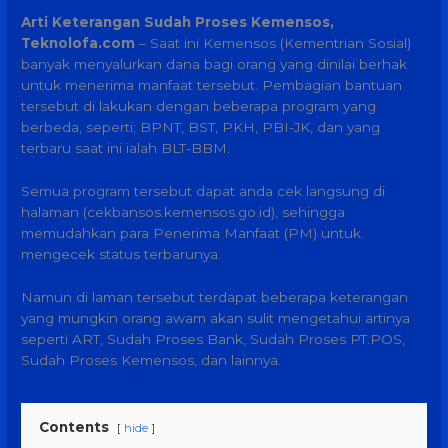
Arti Keterangan Sudah Proses Kemensos,
Teknolofa.com
– Saat ini Kemensos (Kementrian Sosial)
banyak menyalurkan dana bagi orang yang dinilai berhak
untuk menerima manfaat tersebut. Pembagian bantuan
tersebut di lakukan dengan beberapa program yang
berbeda, seperti; BPNT, BST, PKH, PBI-JK, dan yang
terbaru saat ini ialah BLT-BBM.
Semua program tersebut dapat anda cek langsung di
halaman (cekbansos.kemensos.go.id), sehingga
memudahkan para Penerima Manfaat (PM) untuk
mengecek status terbarunya.
Namun di laman tersebut terdapat beberapa keterangan
yang mungkin orang awam akan sulit mengetahui artinya
seperti ART, Sudah Proses Bank, Sudah Proses PT.POS,
Sudah Proses Kemensos, dan lainnya.
Contents
hide