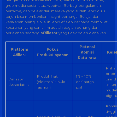
dengan komunitas affiliator lain, baik itu di forum online,
grup media sosial, atau webinar. Berbagi pengalaman,
bertanya, dan belajar dari mereka yang sudah lebih dulu
terjun bisa memberikan insight berharga. Belajar dari
kesalahan orang lain jauh lebih efisien daripada membuat
kesalahan yang sama. Ini adalah bagian penting dari
perjalanan seorang
affiliator
yang tidak boleh diabaikan.
Potensi
Platform
Fokus
Komisi
Kele
Afiliasi
Produk/Layanan
Rata-rata
Piliha
produk
Produk fisik
1% – 10%
Amazon
brand
(elektronik, buku,
dari harga
Associates
terken
fashion)
jual
muda
digun
Komis
tinggi,