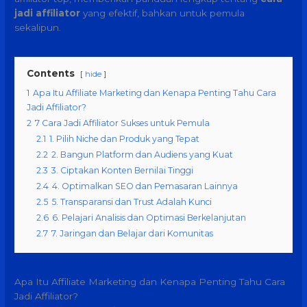
jadi affiliator
yang efektif, bahkan untuk pemula
sekalipun.
Contents
hide
1
Apa Itu Affiliate Marketing dan Kenapa Penting Tahu Cara
Jadi Affiliator?
2
7 Cara Jadi Affiliator Sukses untuk Pemula
2.1
1. Pilih Niche dan Produk yang Tepat
2.2
2. Bangun Platform dan Audiens yang Kuat
2.3
3. Ciptakan Konten Bernilai Tinggi
2.4
4. Optimalkan SEO dan Pemasaran Lainnya
2.5
5. Transparansi dan Trust Adalah Kunci
2.6
6. Pelajari Analisis dan Optimasi Berkelanjutan
2.7
7. Jaringan dan Belajar dari Komunitas
Apa Itu Affiliate Marketing dan Kenapa Penting Tahu Cara
Jadi Affiliator?