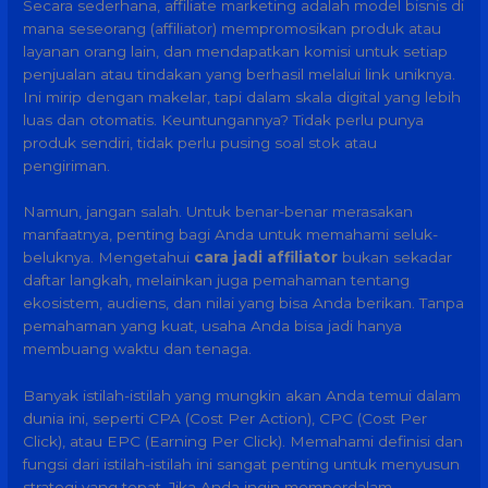
Secara sederhana, affiliate marketing adalah model bisnis di
mana seseorang (affiliator) mempromosikan produk atau
layanan orang lain, dan mendapatkan komisi untuk setiap
penjualan atau tindakan yang berhasil melalui link uniknya.
Ini mirip dengan makelar, tapi dalam skala digital yang lebih
luas dan otomatis. Keuntungannya? Tidak perlu punya
produk sendiri, tidak perlu pusing soal stok atau
pengiriman.
Namun, jangan salah. Untuk benar-benar merasakan
manfaatnya, penting bagi Anda untuk memahami seluk-
beluknya. Mengetahui
cara jadi affiliator
bukan sekadar
daftar langkah, melainkan juga pemahaman tentang
ekosistem, audiens, dan nilai yang bisa Anda berikan. Tanpa
pemahaman yang kuat, usaha Anda bisa jadi hanya
membuang waktu dan tenaga.
Banyak istilah-istilah yang mungkin akan Anda temui dalam
dunia ini, seperti CPA (Cost Per Action), CPC (Cost Per
Click), atau EPC (Earning Per Click). Memahami definisi dan
fungsi dari istilah-istilah ini sangat penting untuk menyusun
strategi yang tepat. Jika Anda ingin memperdalam