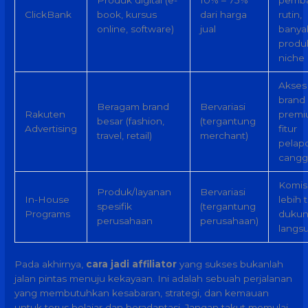
Produk digital (e-
10% – 75%
pemba
ClickBank
book, kursus
dari harga
rutin,
online, software)
jual
banya
produ
niche
Akses
brand
Beragam brand
Bervariasi
Rakuten
premi
besar (fashion,
(tergantung
Advertising
fitur
travel, retail)
merchant)
pelap
cangg
Komisi
Produk/layanan
Bervariasi
In-House
lebih t
spesifik
(tergantung
Programs
duku
perusahaan
perusahaan)
langs
Pada akhirnya,
cara jadi affiliator
yang sukses bukanlah
jalan pintas menuju kekayaan. Ini adalah sebuah perjalanan
yang membutuhkan kesabaran, strategi, dan kemauan
untuk terus belajar dan beradaptasi. Jangan takut memulai,