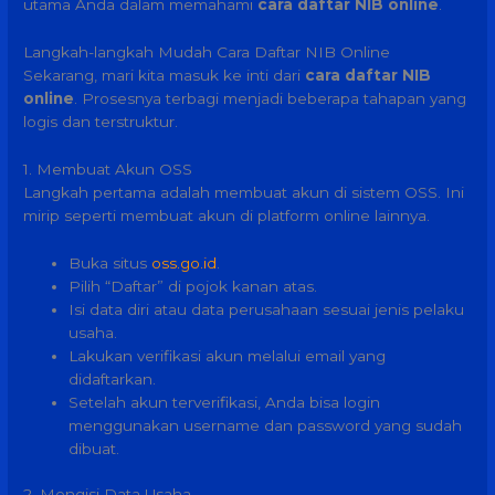
utama Anda dalam memahami
cara daftar NIB online
.
Langkah-langkah Mudah Cara Daftar NIB Online
Sekarang, mari kita masuk ke inti dari
cara daftar NIB
online
. Prosesnya terbagi menjadi beberapa tahapan yang
logis dan terstruktur.
1. Membuat Akun OSS
Langkah pertama adalah membuat akun di sistem OSS. Ini
mirip seperti membuat akun di platform online lainnya.
Buka situs
oss.go.id
.
Pilih “Daftar” di pojok kanan atas.
Isi data diri atau data perusahaan sesuai jenis pelaku
usaha.
Lakukan verifikasi akun melalui email yang
didaftarkan.
Setelah akun terverifikasi, Anda bisa login
menggunakan username dan password yang sudah
dibuat.
2. Mengisi Data Usaha