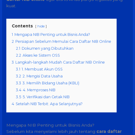
kuat.
Contents
hide
1
Mengapa NIB Penting untuk Bisnis Anda?
2
Persiapan Sebelum Memulai Cara Daftar NIB Online
2.1
Dokumen yang Dibutuhkan
2.2
Akses ke Sistem OSS
3
Langkah-langkah Mudah Cara Daftar NIB Online
3.1
1. Membuat Akun OSS
3.2
2. Mengisi Data Usaha
3.3
3. Memilih Bidang Usaha (KBLI)
3.4
4. Memproses NIB
3.5
5. Verifikasi dan Cetak NIB
4
Setelah NIB Terbit: Apa Selanjutnya?
Mengapa NIB Penting untuk Bisnis Anda?
Sebelum kita menyelami lebih jauh tentang
cara daftar