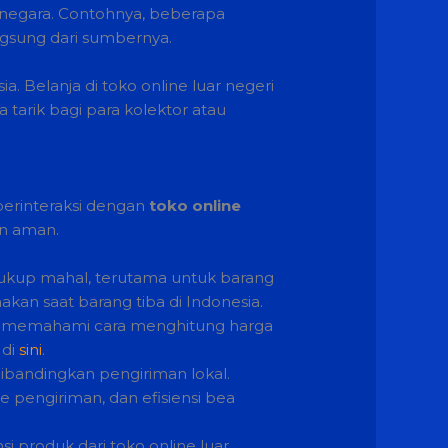
g negara. Contohnya, beberapa
angsung dari sumbernya.
. Belanja di toko online luar negeri
 tarik bagi para kolektor atau
berinteraksi dengan
toko online
an aman.
 cukup mahal, terutama untuk barang
kan saat barang tiba di Indonesia.
ntuk memahami cara menghitung harga
 di
sini
.
ibandingkan pengiriman lokal.
pengiriman, dan efisiensi bea
i produk dari toko online luar