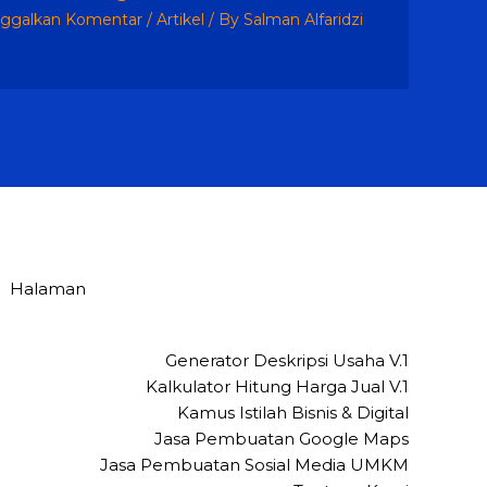
nggalkan Komentar
/
Artikel
/ By
Salman Alfaridzi
Halaman
Generator Deskripsi Usaha V.1
Kalkulator Hitung Harga Jual V.1
Kamus Istilah Bisnis & Digital
Jasa Pembuatan Google Maps
Jasa Pembuatan Sosial Media UMKM