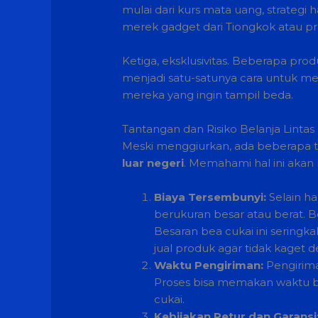
mulai dari kurs mata uang, strategi
merek gadget dari Tiongkok atau pro
Ketiga, eksklusivitas. Beberapa pro
menjadi satu-satunya cara untuk mend
mereka yang ingin tampil beda.
Tantangan dan Risiko Belanja Lintas
Meski menggiurkan, ada beberapa ta
luar negeri
. Memahami hal ini aka
Biaya Tersembunyi:
Selain ha
berukuran besar atau berat. B
Besaran bea cukai ini sering
jual produk agar tidak kaget de
Waktu Pengiriman:
Pengirima
Proses bisa memakan waktu be
cukai.
Kebijakan Retur dan Garansi