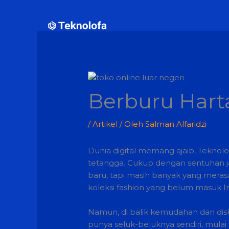
Lewati
ke
konten
Berburu Harta
/
Artikel
/ Oleh
Salman Alfaridzi
Dunia digital memang ajaib, Teknolo
tetangga. Cukup dengan sentuhan jar
baru, tapi masih banyak yang meras
koleksi fashion yang belum masuk Ind
Namun, di balik kemudahan dan disk
punya seluk-beluknya sendiri, mulai