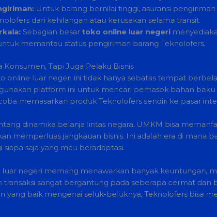
giriman:
Untuk barang bernilai tinggi, asuransi pengiriman 
olofers dari kehilangan atau kerusakan selama transit.
rkala:
Sebagian besar
toko online luar negeri
menyediakan
i untuk memantau status pengiriman barang Teknolofers.
Konsumen, Tapi Juga Pelaku Bisnis
nline luar negeri ini tidak hanya sebatas tempat berbelan
ggunakan platform ini untuk mencari pemasok bahan baku u
coba memasarkan produk Teknolofers sendiri ke pasar inter
ng dinamika belanja lintas negara, UMKM bisa memanfaat
hkan memperluas jangkauan bisnis. Ini adalah era di mana ba
siapa saja yang mau beradaptasi.
ine luar negeri memang menawarkan banyak keuntungan, mul
 transaksi sangat bergantung pada seberapa cermat dan be
n yang baik mengenai seluk-beluknya, Teknolofers bisa m