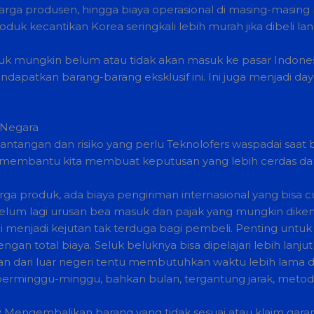
 harga produsen, hingga biaya operasional di masing-masin
duk kecantikan Korea seringkali lebih murah jika dibeli l
duk mungkin belum atau tidak akan masuk ke pasar Indonesia
apatkan barang-barang eksklusif ini. Ini juga menjadi daya
 Negara
ntangan dan risiko yang perlu Teknolofers waspadai saat 
n membantu kita membuat keputusan yang lebih cerdas d
rga produk, ada biaya pengiriman internasional yang bisa
elum lagi urusan bea masuk dan pajak yang mungkin dikena
kali menjadi kejutan tak terduga bagi pembeli. Penting u
ngan total biaya. Seluk beluknya bisa dipelajari lebih lanjut
n dari luar negeri tentu membutuhkan waktu lebih lama d
rminggu-minggu, bahkan bulan, tergantung jarak, metode 
:
Mengembalikan barang yang tidak sesuai atau klaim garans