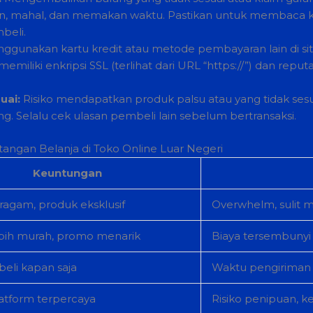
n, mahal, dan memakan waktu. Pastikan untuk membaca keb
beli.
ggunakan kartu kredit atau metode pembayaran lain di s
 memiliki enkripsi SSL (terlihat dari URL “https://”) dan rep
uai:
Risiko mendapatkan produk palsu atau yang tidak sesuai 
ng. Selalu cek ulasan pembeli lain sebelum bertransaksi.
ngan Belanja di Toko Online Luar Negeri
Keuntungan
ragam, produk eksklusif
Overwhelm, sulit
ebih murah, promo menarik
Biaya tersembunyi (
eli kapan saja
Waktu pengiriman 
atform terpercaya
Risiko penipuan,