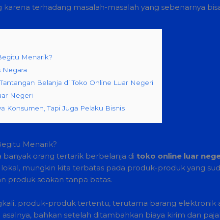
g karena terhadang masalah-masalah yang sebenarnya bisa 
Begitu Menarik?
s Negara
antangan Belanja di Toko Online Luar Negeri
uar Negeri
 Konsumen, Tapi Juga Pelaku Bisnis
egitu Menarik?
banyak orang tertarik berbelanja di
toko online luar nege
 lokal, mungkin kita terbatas pada produk-produk yang sud
ihan produk seakan tanpa batas.
gkali, produk-produk tertentu, terutama barang elektronik 
asalnya, bahkan setelah ditambahkan biaya kirim dan pajak. 