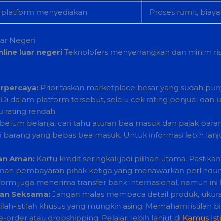
 platform menyediakan
Proses rumit, biaya 
uar Negeri
line luar negeri
Teknolofers menyenangkan dan minim risi
erpercaya:
Prioritaskan marketplace besar yang sudah puny
 Di dalam platform tersebut, selalu cek rating penjual dan ul
 rating rendah.
belum belanja, cari tahu aturan bea masuk dan pajak bara
 barang yang bebas bea masuk. Untuk informasi lebih lanjut
an Aman:
Kartu kredit seringkali jadi pilihan utama. Pastika
an pembayaran pihak ketiga yang menawarkan perlindung
form juga menerima transfer bank internasional, namun ini b
gan Seksama:
Jangan malas membaca detail produk, ukuran,
ilah-istilah khusus yang mungkin asing. Memahami istilah bis
-order atau dropshipping. Pelajari lebih lanjut di
Kamus Isti