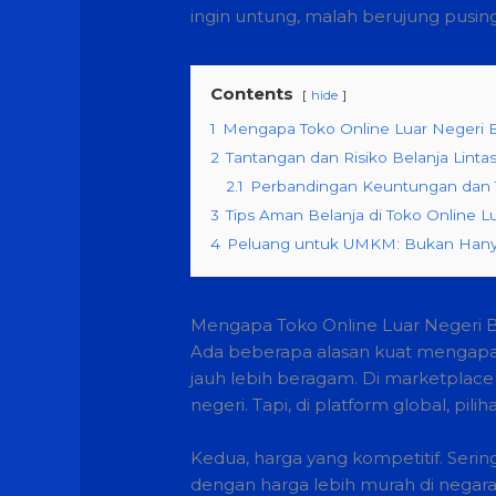
ingin untung, malah berujung pusin
Contents
hide
1
Mengapa Toko Online Luar Negeri 
2
Tantangan dan Risiko Belanja Linta
2.1
Perbandingan Keuntungan dan T
3
Tips Aman Belanja di Toko Online L
4
Peluang untuk UMKM: Bukan Hanya
Mengapa Toko Online Luar Negeri B
Ada beberapa alasan kuat mengapa 
jauh lebih beragam. Di marketplace
negeri. Tapi, di platform global, pil
Kedua, harga yang kompetitif. Serin
dengan harga lebih murah di negara 