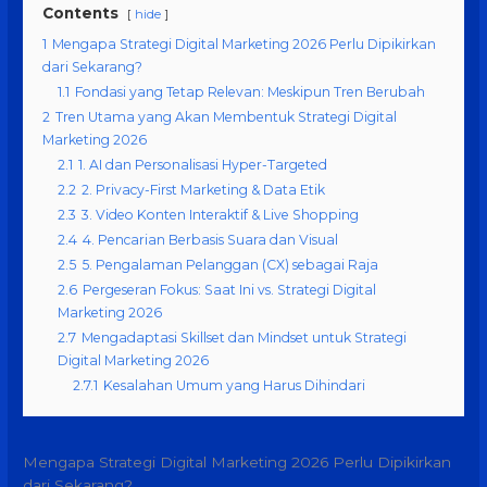
Contents
hide
1
Mengapa Strategi Digital Marketing 2026 Perlu Dipikirkan
dari Sekarang?
1.1
Fondasi yang Tetap Relevan: Meskipun Tren Berubah
2
Tren Utama yang Akan Membentuk Strategi Digital
Marketing 2026
2.1
1. AI dan Personalisasi Hyper-Targeted
2.2
2. Privacy-First Marketing & Data Etik
2.3
3. Video Konten Interaktif & Live Shopping
2.4
4. Pencarian Berbasis Suara dan Visual
2.5
5. Pengalaman Pelanggan (CX) sebagai Raja
2.6
Pergeseran Fokus: Saat Ini vs. Strategi Digital
Marketing 2026
2.7
Mengadaptasi Skillset dan Mindset untuk Strategi
Digital Marketing 2026
2.7.1
Kesalahan Umum yang Harus Dihindari
Mengapa Strategi Digital Marketing 2026 Perlu Dipikirkan
dari Sekarang?