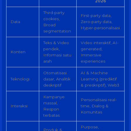
2026
Third-party
First-party data,
cookies,
Data
Zero-party data,
Broad
Hyper-personalisasi
segmentation
Teks & Video
Video interaktif, AI-
pendek,
generated,
Konten
Informasi satu
Immersive
arah
experiences
Otomatisasi
AI & Machine
Teknologi
dasar, Analitik
Learning (prediktif
deskriptif
& preskriptif), Web3
Kampanye
Personalisasi real-
massal,
Interaksi
time, Dialog &
Respon
Komunitas
terbatas
Purpose,
Produk &