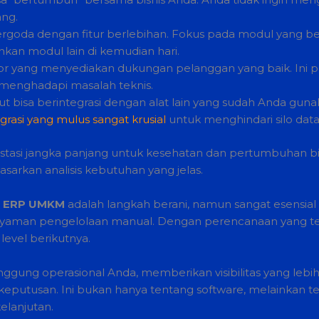
ang.
rgoda dengan fitur berlebihan. Fokus pada modul yang be
an modul lain di kemudian hari.
or yang menyediakan dukungan pelanggan yang baik. Ini p
enghadapi masalah teknis.
 bisa berintegrasi dengan alat lain yang sudah Anda gun
grasi yang mulus sangat krusial
untuk menghindari silo data
nvestasi jangka panjang untuk kesehatan dan pertumbuhan bi
asarkan analisis kebutuhan yang jelas.
n
ERP UMKM
adalah langkah berani, namun sangat esensial d
nyaman pengelolaan manual. Dengan perencanaan yang tepa
evel berikutnya.
gung operasional Anda, memberikan visibilitas yang lebih 
 keputusan. Ini bukan hanya tentang software, melainkan
lanjutan.