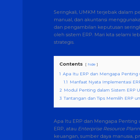
Seringkali, UMKM terjebak dalam peng
manual, dan akuntansi menggunakan
dan pengambilan keputusan seringka
oleh sistem ERP. Mari kita selami
strategis.
Contents
hide
1
Apa Itu ERP dan Mengapa Pentin
1.1
Manfaat Nyata Implementasi E
2
Modul Penting dalam Sistem ERP
3
Tantangan dan Tips Memilih ERP 
Apa Itu ERP dan Mengapa Penting
ERP, atau
Enterprise Resource Plann
keuangan, sumber daya manusia, pr