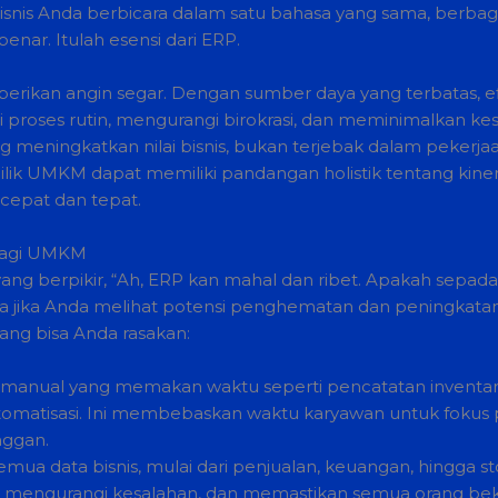
is Anda berbicara dalam satu bahasa yang sama, berbagi i
enar. Itulah esensi dari ERP.
kan angin segar. Dengan sumber daya yang terbatas, efis
ses rutin, mengurangi birokrasi, dan meminimalkan kesala
g meningkatkan nilai bisnis, bukan terjebak dalam pekerjaa
milik UMKM dapat memiliki pandangan holistik tentang kin
cepat dan tepat.
bagi UMKM
yang berpikir, “Ah, ERP kan mahal dan ribet. Apakah se
a jika Anda melihat potensi penghematan dan peningkatan e
ang bisa Anda rasakan:
manual yang memakan waktu seperti pencatatan inventari
omatisasi. Ini membebaskan waktu karyawan untuk fokus pa
nggan.
mua data bisnis, mulai dari penjualan, keuangan, hingga sto
, mengurangi kesalahan, dan memastikan semua orang beke