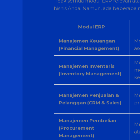
Tidak semua modul ERP relevan ata
bisnis Anda. Namun, ada beberapa m
Modul ERP
Manajemen Keuangan
Me
(Financial Management)
as
Me
Manajemen Inventaris
me
(Inventory Management)
ke
Manajemen Penjualan &
Me
Pelanggan (CRM & Sales)
pr
Manajemen Pembelian
Me
(Procurement
at
Management)