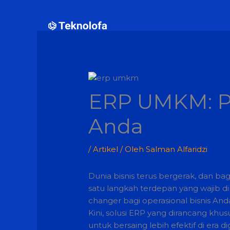
Lewati
ke
konten
ERP UMKM: Pon
Anda
/
Artikel
/ Oleh
Salman Alfaridzi
Dunia bisnis terus bergerak, dan ba
satu langkah terdepan yang wajib 
changer bagi operasional bisnis And
Kini, solusi ERP yang dirancang k
untuk bersaing lebih efektif di era dig