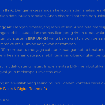
h Baik:
Dengan akses mudah ke laporan dan analisis real
 data, bukan tebakan. Anda bisa melihat tren penjualan, k
nggan:
Dengan proses yang lebih efisien, Anda bisa mere
gan lebih akurat, dan memastikan pengiriman tepat wakt
 tumbuh, sistem
ERP UMKM
yang baik akan tumbuh bersam
transaksi atau jumlah karyawan bertambah.
RP membantu menjaga catatan keuangan tetap teratur d
istem keamanan data juga lebih terjamin dibandingkan pen
at ini tidak datang instan. Implementasi ERP membutuh
gkali jauh melampaui investasi awal.
istilah-istilah yang sering muncul dalam konteks bisnis dig
h Bisnis & Digital Teknolofa
.
 UMKM