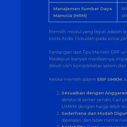
Manajemen Sumber Daya
Me
Manusia (HRM)
ab
Memilih modul yang tepat adalah lan
bisnis Anda. Fokuslah pada solusi
Tantangan dan Tips Memilih ERP 
Meskipun banyak manfaatnya, imple
diikuti oleh kompleksitas sistem dan
Ketika memilih sistem
ERP UMKM
, 
Sesuaikan dengan Anggaran
diinstal di server sendiri. C
UMKM dengan harga lebih ter
Sederhana dan Mudah Digun
dipelajari, dan tidak memerluk
Scalability:
Pastikan sistem bi