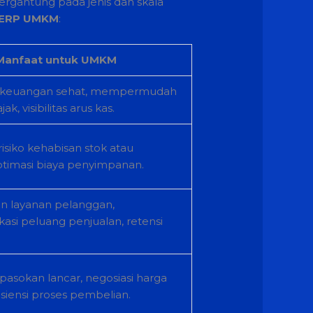
rgantung pada jenis dan skala
ERP UMKM
:
Manfaat untuk UMKM
 keuangan sehat, mempermudah
k, visibilitas arus kas.
isiko kehabisan stok atau
ptimasi biaya penyimpanan.
n layanan pelanggan,
kasi peluang penjualan, retensi
asokan lancar, negosiasi harga
fisiensi proses pembelian.