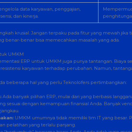
ngelola data karyawan, penggajian,
Mempermudah
sensi, dan kinerja.
penghitungan
gkah krusial. Jangan terpaku pada fitur yang mewah jika t
 yang benar-benar bisa memecahkan masalah yang ada.
untuk UMKM
mentasi ERP untuk UMKM juga punya tantangan. Biaya ser
 resistensi karyawan terhadap perubahan. Namun, tantangan i
ada beberapa hal yang perlu Teknolofers pertimbangkan:
:
Ada banyak pilihan ERP, mulai dari yang berbasis langgan
ari yang sesuai dengan kemampuan finansial Anda. Banyak v
jangkau.
akan:
UMKM umumnya tidak memiliki tim IT yang besar. Pili
an pelatihan yang terlalu panjang.
sa “bertumbuh” bersama bisnis Anda. Anda tidak ingin men