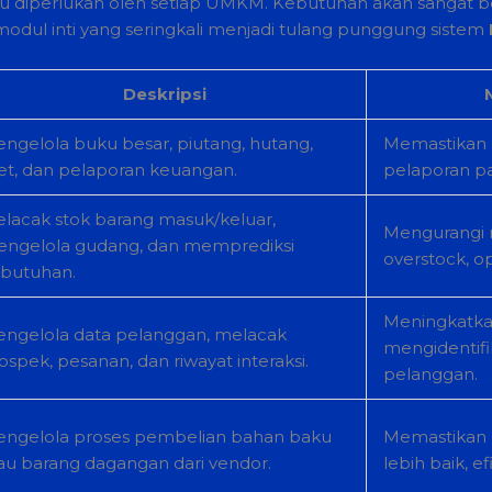
u diperlukan oleh setiap UMKM. Kebutuhan akan sangat be
odul inti yang seringkali menjadi tulang punggung sistem
Deskripsi
ngelola buku besar, piutang, hutang,
Memastikan
et, dan pelaporan keuangan.
pelaporan paja
lacak stok barang masuk/keluar,
Mengurangi r
ngelola gudang, dan memprediksi
overstock, o
butuhan.
Meningkatka
ngelola data pelanggan, melacak
mengidentifi
ospek, pesanan, dan riwayat interaksi.
pelanggan.
ngelola proses pembelian bahan baku
Memastikan p
au barang dagangan dari vendor.
lebih baik, e