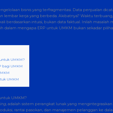
elolaan bisnis yang terfragmentasi. Data penjualan dicatat
 lembar kerja yang berbeda. Akibatnya? Waktu terbuang,
li berdasarkan intuisi, bukan data faktual. Inilah masala
 lebih dalam mengapa ERP untuk UMKM bukan sekadar pili
g untuk UMKM?
RP bagi UMKM
 UMKM
untuk UMKM
 untuk UMKM?
ing
, adalah sistem perangkat lunak yang mengintegrasikan be
oduksi, rantai pasokan, dan manajemen pelanggan ke dala