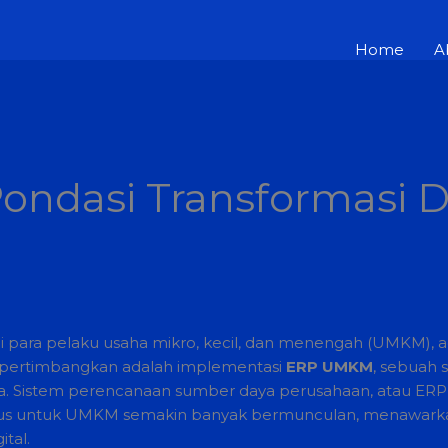
Home
A
dasi Transformasi Dig
gi para pelaku usaha mikro, kecil, dan menengah (UMKM), a
dipertimbangkan adalah implementasi
ERP UMKM
, sebuah 
a. Sistem perencanaan sumber daya perusahaan, atau ERP, b
husus untuk UMKM semakin banyak bermunculan, menawarkan
ital.