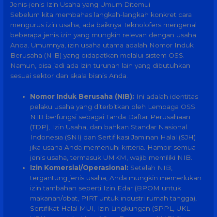
Jenis-jenis Izin Usaha yang Umum Ditemui
Sebelum kita membahas langkah-langkah konkret cara
mengurus izin usaha, ada baiknya Teknolofers mengenal
beberapa jenis izin yang mungkin relevan dengan usaha
Anda. Umumnya, izin usaha utama adalah Nomor Induk
Berusaha (NIB) yang didapatkan melalui sistem OSS.
Namun, bisa jadi ada izin turunan lain yang dibutuhkan
sesuai sektor dan skala bisnis Anda.
Nomor Induk Berusaha (NIB):
Ini adalah identitas
pelaku usaha yang diterbitkan oleh Lembaga OSS.
NIB berfungsi sebagai Tanda Daftar Perusahaan
(TDP), Izin Usaha, dan bahkan Standar Nasional
Indonesia (SNI) dan Sertifikasi Jaminan Halal (SJH)
jika usaha Anda memenuhi kriteria. Hampir semua
jenis usaha, termasuk UMKM, wajib memiliki NIB.
Izin Komersial/Operasional:
Setelah NIB,
tergantung jenis usaha, Anda mungkin memerlukan
izin tambahan seperti Izin Edar (BPOM untuk
makanan/obat, PIRT untuk industri rumah tangga),
Sertifikat Halal MUI, Izin Lingkungan (SPPL, UKL-