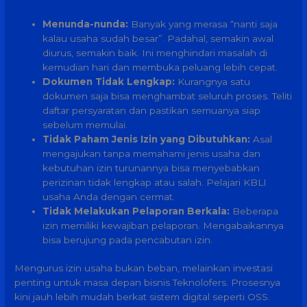
Menunda-nunda:
Banyak yang merasa “nanti saja
kalau usaha sudah besar”. Padahal, semakin awal
diurus, semakin baik. Ini menghindari masalah di
kemudian hari dan membuka peluang lebih cepat.
Dokumen Tidak Lengkap:
Kurangnya satu
dokumen saja bisa menghambat seluruh proses. Teliti
daftar persyaratan dan pastikan semuanya siap
sebelum memulai.
Tidak Paham Jenis Izin yang Dibutuhkan:
Asal
mengajukan tanpa memahami jenis usaha dan
kebutuhan izin turunannya bisa menyebabkan
perizinan tidak lengkap atau salah. Pelajari KBLI
usaha Anda dengan cermat.
Tidak Melakukan Pelaporan Berkala:
Beberapa
izin memiliki kewajiban pelaporan. Mengabaikannya
bisa berujung pada pencabutan izin.
Mengurus izin usaha bukan beban, melainkan investasi
penting untuk masa depan bisnis Teknolofers. Prosesnya
kini jauh lebih mudah berkat sistem digital seperti OSS.