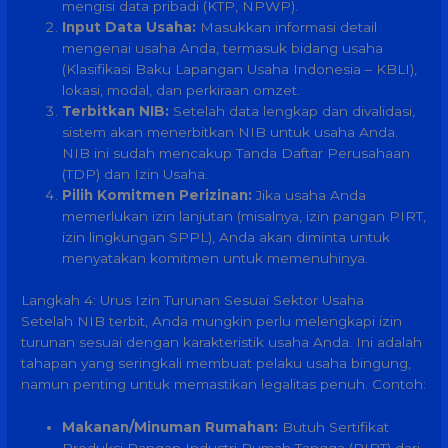
mengisi data pribadi (KTP, NPWP).
Input Data Usaha:
Masukkan informasi detail
mengenai usaha Anda, termasuk bidang usaha
(Klasifikasi Baku Lapangan Usaha Indonesia – KBLI),
lokasi, modal, dan perkiraan omzet.
Terbitkan NIB:
Setelah data lengkap dan divalidasi,
sistem akan menerbitkan NIB untuk usaha Anda.
NIB ini sudah mencakup Tanda Daftar Perusahaan
(TDP) dan Izin Usaha.
Pilih Komitmen Perizinan:
Jika usaha Anda
memerlukan izin lanjutan (misalnya, izin pangan PIRT,
izin lingkungan SPPL), Anda akan diminta untuk
menyatakan komitmen untuk memenuhinya.
Langkah 4: Urus Izin Turunan Sesuai Sektor Usaha
Setelah NIB terbit, Anda mungkin perlu melengkapi izin
turunan sesuai dengan karakteristik usaha Anda. Ini adalah
tahapan yang seringkali membuat pelaku usaha bingung,
namun penting untuk memastikan legalitas penuh. Contoh:
Makanan/Minuman Rumahan:
Butuh Sertifikat
Produksi Pangan Industri Rumah Tangga (PIRT) dari