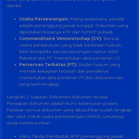
diambil.
Usaha Perseorangan:
Paling sederhana, pemilik
adalah penanggung jawab tunggal. Dokumen yang
diperlukan biasanya KTP dan NPWP pribadi.
Commanditaire Vennootschap (CV):
Bentuk
usaha persekutuan yang tidak berbadan hukum,
lebih kompleks dari perseorangan namun lebih
fleksibel dari PT. Memerlukan akta pendirian CV.
Perseroan Terbatas (PT):
Badan hukum yang
memiliki kekayaan terpisah dari pemiliknya.
Memerlukan akta pendirian PT dan dokumen lain
yang lebih lengkap.
Langkah 2: Siapkan Dokumen-dokumen Krusial
Persiapan dokumen adalah kunci kelancaran proses.
Pastikan semua dokumen yang dibutuhkan sudah lengkap
dan valid. Untuk usaha perseorangan UMKM, umumnya
Anda membutuhkan:
Kartu Tanda Penduduk (KTP) penanggung jawab