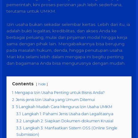
pemerintah, kini proses perizinan jauh lebih sederhana,
terutama untuk UMKM.
Izin usaha bukan sekadar selembar kertas. Lebih dari itu, ia
adalah bukti legalitas, kredibilitas, dan akses Anda ke
berbagai peluang, mulai dari pinjaman modal hingga kerja
sama dengan pihak lain. Mengabaikannya bisa berujung
pada masalah hukum, denda, hingga penutupan usaha.
Mari kita selami lebih dalam mengapa ini begitu penting
dan bagaimana Anda bisa mengurusnya dengan mudah.
Contents
hide
1
Mengapa Izin Usaha Penting untuk Bisnis Anda?
2
Jenis-jenis Izin Usaha yang Umum Ditemui
3
5 Langkah Mudah Cara Mengurus Izin Usaha UMKM
3.1
Langkah 1: Pahami Jenis Usaha dan Legalitasnya
3.2
Langkah 2: Siapkan Dokumen-dokumen Krusial
3.3
Langkah 3: Manfaatkan Sistem OSS (Online Single
Submission)