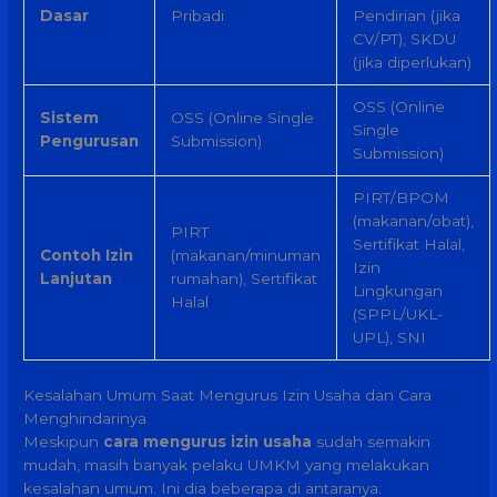
Dasar
Pribadi
Pendirian (jika
CV/PT), SKDU
(jika diperlukan)
OSS (Online
Sistem
OSS (Online Single
Single
Pengurusan
Submission)
Submission)
PIRT/BPOM
(makanan/obat),
PIRT
Sertifikat Halal,
Contoh Izin
(makanan/minuman
Izin
Lanjutan
rumahan), Sertifikat
Lingkungan
Halal
(SPPL/UKL-
UPL), SNI
Kesalahan Umum Saat Mengurus Izin Usaha dan Cara
Menghindarinya
Meskipun
cara mengurus izin usaha
sudah semakin
mudah, masih banyak pelaku UMKM yang melakukan
kesalahan umum. Ini dia beberapa di antaranya: