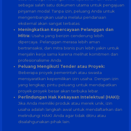
sebagai salah satu dokumen utama untuk pengajuan
pinjaman modal. Tanpa izin, peluang Anda untuk
mengembangkan usaha melalui pendanaan
eksternal akan sangat terbatas.
Meningkatkan Kepercayaan Pelanggan dan
Mitra:
Usaha yang berizin cenderung lebih
dipercaya. Pelanggan merasa lebih aman
bertransaksi, dan mitra bisnis pun lebih yakin untuk
menjalin kerja sama karena melihat komitmen dan
profesionalisme Anda.
Peluang Mengikuti Tender atau Proyek:
Beberapa proyek pemerintah atau swasta
mensyaratkan kepemilikan izin usaha. Dengan izin
yang lengkap, pintu peluang untuk mendapatkan
proyek-proyek besar akan terbuka lebar.
Perlindungan Hak Kekayaan Intelektual (HAKI):
Jika Anda memiliki produk atau merek unik, izin
usaha adalah langkah awal untuk mendaftarkan dan
melindungi HAKI Anda agar tidak ditiru atau
disalahgunakan pihak lain.