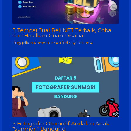
5 Tempat Jual Beli NFT Terbaik, Coba
dan Hasilkan Cuan Disana!
Tinggalkan Komentar
/
Artikel
/ By
Edison A
5 Fotografer Otomotif Andalan Anak
“Sunmori” Bandung