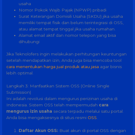
usaha
Nomor Pokok Wajib Pajak (NPWP) pribadi
Surat Keterangan Domisili Usaha (SKDU) jika usaha
memiliki tempat fisik dan belum terintegrasi di OSS,
atau alamat tempat tinggal jika usaha rumahan.
Alamat email aktif dan nomor telepon yang bisa
dihubungi
Jika Teknolofers ingin melakukan perhitungan keuntungan
setelah mendapatkan izin, Anda juga bisa mencoba tool
cara menentukan harga jual produk atau jasa
agar bisnis
lebih optimal.
Langkah 3: Manfaatkan Sistem OSS (Online Single
Submission)
Ini adalah revolusi dalam mengurus perizinan usaha di
Indonesia. Sistem OSS telah mempermudah
cara
mengurus izin usaha
secara terpadu melalui satu portal.
Anda bisa mengaksesnya di situs resmi
OSS
.
Daftar Akun OSS:
Buat akun di portal OSS dengan