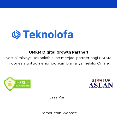
UMKM Digital Growth Partner!
Sesuai misinya, Teknolofa akan menjadi partner bagi UMKM
Indonesia untuk menumbuhkan bisnisnya melalui Online.
Jasa Kami
Pembuatan Website