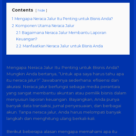
Contents
hide
1
Mengapa Neraca Jalur Itu Penting untuk Bisnis Anda?
2
Komponen Utama Neraca Jalur
2.1
Bagaimana Neraca Jalur Membantu Laporan
Keuangan?
2.2
Manfaatkan Neraca Jalur untuk Bisnis Anda
Mengapa Neraca Jalur Itu Penting untuk Bisnis Anda?
Mungkin Anda bertanya, “Untuk apa saya harus tahu apa
itu neraca jalur?” Jawabannya sederhana: efisiensi dan
akurasi. Neraca jalur berfungsi sebagai media perantara
yang sangat membantu akuntan atau pemilik bisnis dalam
menyusun laporan keuangan. Bayangkan, Anda punya
banyak data transaksi, jurnal penyesuaian, dan berbagai
akun. Tanpa neraca jalur, Anda harus melompati banyak
langkah dan menghitung ulang berkali-kali.
Berikut beberapa alasan mengapa memahami apa itu