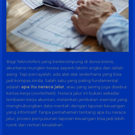
Bagi Teknolofers yang berkecimpung di dunia bisnis,
akuntansi mungkin terasa seperti labirin angka dan istilah
asing. Tapi percayalah, ada alat-alat sederhana yang bisa
jadi kompas Anda. Salah satu yang paling fundamental
adalah
apa itu neraca jalur
, atau yang sering juga disebut
kertas kerja (
worksheet
). Neraca jalur ini bukan sekadar
lembaran kerja akuntan, melainkan jembatan esensial yang
menghubungkan data mentah dengan laporan keuangan
yang informatif. Tanpa pemahaman tentang apa itu neraca
jalur, proses penyusunan laporan keuangan bisa jadi lebih
rumit dan rentan kesalahan.