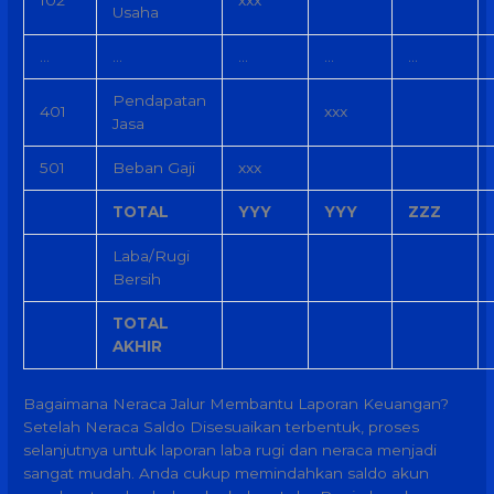
102
xxx
Usaha
…
…
…
…
…
Pendapatan
401
xxx
Jasa
501
Beban Gaji
xxx
TOTAL
YYY
YYY
ZZZ
Laba/Rugi
Bersih
TOTAL
AKHIR
Bagaimana Neraca Jalur Membantu Laporan Keuangan?
Setelah Neraca Saldo Disesuaikan terbentuk, proses
selanjutnya untuk laporan laba rugi dan neraca menjadi
sangat mudah. Anda cukup memindahkan saldo akun