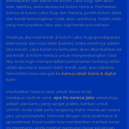
pendapatan dan beban ke kolom Laba Rugi, dan akun
aset, liabilitas, serta ekuitas ke kolom Neraca. Perhatikan
bahwa di kolom Laba Rugi dan Neraca, jumlah kolom debit
dan kredit kemungkinan tidak akan seimbang. Selisih inilah
yang menunjukkan laba atau rugi bersih perusahaan.
Misalnya, jika total kredit di kolom Laba Rugi (pendapatan)
lebih besar dari total debit (beban), maka selisihnya adalah
laba bersih. Laba bersih ini kemudian akan ditambahkan ke
sisi kredit di kolom Neraca untuk menyeimbangkan total.
Jika Anda ingin memperdalam pemahaman tentang istilah-
istilah akuntansi seperti debit, kredit, aset, atau liabilitas,
Teknolofers bisa merujuk ke
kamus istilah bisnis & digital
kami.
Manfaatkan Neraca Jalur untuk Bisnis Anda
Meskipun terlihat rumit,
apa itu neraca jalur
sebetulnya
adalah alat bantu yang sangat praktis, bahkan untuk
UMKM. Anda tidak perlu langsung mahir membuat neraca
jalur yang kompleks. Memulai dengan versi sederhana di
spreadsheet Excel sudah bisa memberikan manfaat besar.
Ini membantu Anda melihat gambaran besar keuangan,